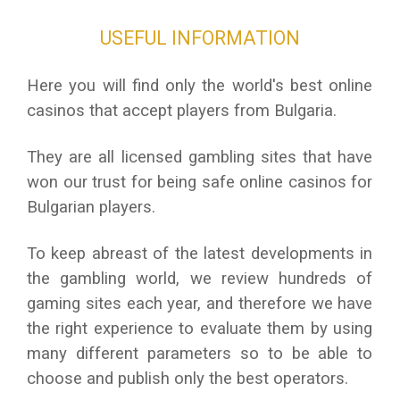
USEFUL INFORMATION
Here you will find only the world's best online
casinos that accept players from Bulgaria.
They are all licensed gambling sites that have
won our trust for being safe online casinos for
Bulgarian players.
​To keep abreast of the latest developments in
the gambling world, we review hundreds of
gaming sites each year, and therefore we have
the right experience to evaluate them by using
many different parameters so to be able to
choose and publish only the best operators.