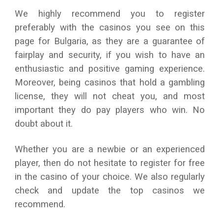
​We highly recommend you to register
preferably with the casinos you see on this
page for Bulgaria, as they are a guarantee of
fairplay and security, if you wish to have an
enthusiastic and positive gaming experience.
Moreover, being casinos that hold a gambling
license, they will not cheat you, and most
important they do pay players who win. No
doubt about it.
Whether you are a newbie or an experienced
player, then do not hesitate to register for free
in the casino of your choice. We also regularly
check and update the top casinos we
recommend.