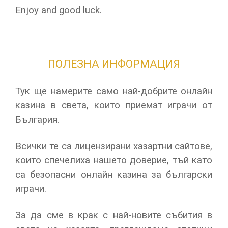
Enjoy and good luck.
ПОЛЕЗНА ИНФОРМАЦИЯ
Тук ще намерите само най-добрите онлайн
казина в света, които приемат играчи от
България.
Всички те са лицензирани хазартни сайтове,
които спечелиха нашето доверие, тъй като
са безопасни онлайн казина за български
играчи.
За да сме в крак с най-новите събития в